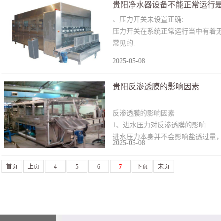
贵阳净水器设备不能正常运行
、压力开关未设置正确:
压力开关在系统正常运行当中有着无
常见的.
2025-05-08
贵阳反渗透膜的影响因素
反渗透膜的影响因素
1、进水压力对反渗透膜的影响
进水压力本身并不会影响盐透过量
2025-05-08
首页
上页
4
5
6
7
下页
末页