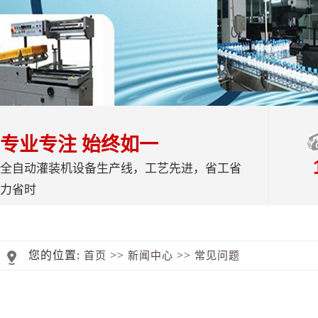
专业专注 始终如一
全自动灌装机设备生产线，工艺先进，省工省
力省时
您的位置:
>>
>>
首页
新闻中心
常见问题