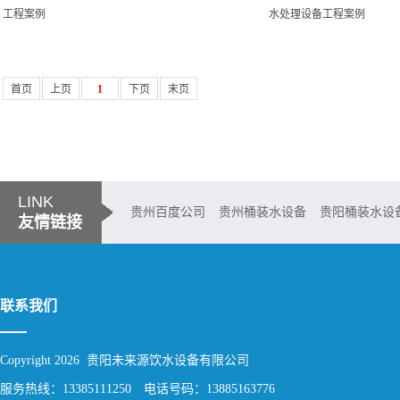
工程案例
水处理设备工程案例
首页
上页
1
下页
末页
LINK
贵州百度公司
贵州桶装水设备
贵阳桶装水设
友情链接
铜仁桶装水设备
都匀桶装水设备
兴义桶装水设备
六盘水桶装水设
联系我们
Copyright 2026 贵阳未来源饮水设备有限公司
服务热线：13385111250 电话号码：13885163776