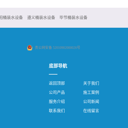
阳桶装水设备
遵义桶装水设备
毕节桶装水设备
水桶装水设备
贵公网安备 52010902000026号
底部导航
返回顶部
关于我们
公司产品
施工案例
服务介绍
公司新闻
联系我们
在线留言