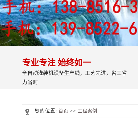
专业专注 始终如一
全自动灌装机设备生产线，工艺先进，省工省
力省时
您的位置:
>>
首页
工程案例