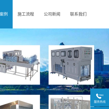
案例
施工流程
公司新闻
联系我们
服务热线