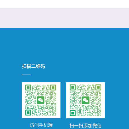
扫描二维码
访问手机端
扫一扫添加微信