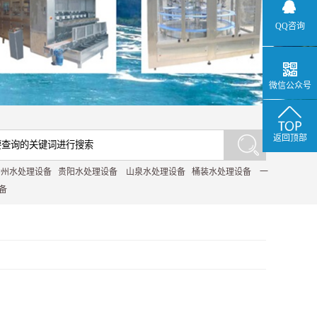
QQ咨询
微信公众号
返回顶部
贵州水处理设备
贵阳水处理设备
山泉水处理设备
桶装水处理设备
一
备