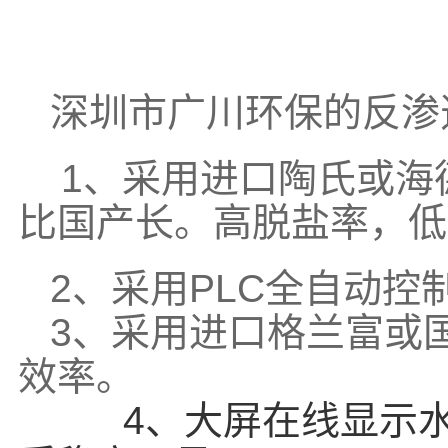
深圳市广川环保的反渗
1、采用进口陶氏或海
比国产长。高脱盐率，低
2、采用PLC全自动
3、采用进口格兰富或
效率。
4、
大屏在线显示