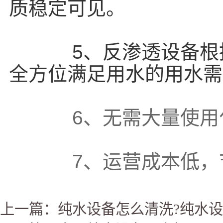
质稳定可见。
5、反渗透设备根据
全方位满足用水的用水需
6、无需大量使用化
7、运营成本低，
上一篇：纯水设备怎么清洗?纯水