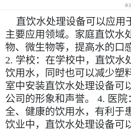
来源
直饮水处理设备可以应用于
主要应用领域。家庭直饮水
物、微生物等，提高水的口
2. 学校：在学校中，直饮
饮用水，同时也可以减少塑料
室中安装直饮水处理设备可
公司的形象和声誉。 4. 
全、健康的饮用水，有利于患
饮业中，直饮水处理设备可